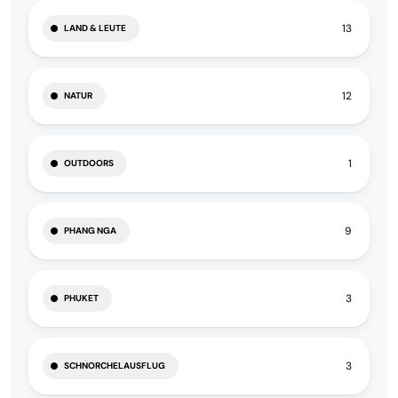
13
LAND & LEUTE
12
NATUR
1
OUTDOORS
9
PHANG NGA
3
PHUKET
3
SCHNORCHELAUSFLUG