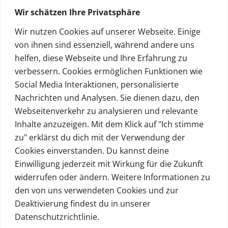
Wir schätzen Ihre Privatsphäre
Khao Lak ABC
Wir nutzen Cookies auf unserer Webseite. Einige
Kontakt
von ihnen sind essenziell, während andere uns
helfen, diese Webseite und Ihre Erfahrung zu
FAQ
verbessern. Cookies ermöglichen Funktionen wie
Kontakt
Social Media Interaktionen, personalisierte
Nachrichten und Analysen. Sie dienen dazu, den
Webseitenverkehr zu analysieren und relevante
Social
Inhalte anzuzeigen. Mit dem Klick auf "Ich stimme
zu" erklärst du dich mit der Verwendung der
Cookies einverstanden. Du kannst deine
Einwilligung jederzeit mit Wirkung für die Zukunft
widerrufen oder ändern. Weitere Informationen zu
© Copyright Satoom 2005–2026 · TAT-Lizenz
den von uns verwendeten Cookies und zur
34/03011
Deaktivierung findest du in unserer
Datenschutzrichtlinie.
Impressum
·
Datenschutz
·
AGB