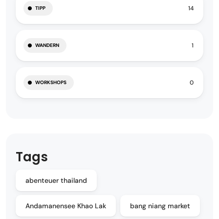
14
TIPP
1
WANDERN
0
WORKSHOPS
Tags
abenteuer thailand
Andamanensee Khao Lak
bang niang market