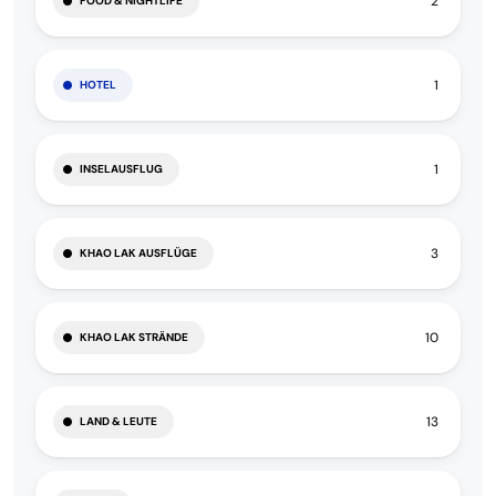
2
FOOD & NIGHTLIFE
1
HOTEL
1
INSELAUSFLUG
3
KHAO LAK AUSFLÜGE
10
KHAO LAK STRÄNDE
13
LAND & LEUTE