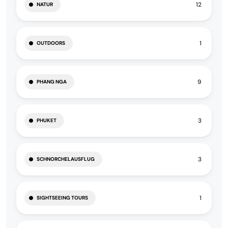
12
NATUR
1
OUTDOORS
9
PHANG NGA
3
PHUKET
3
SCHNORCHELAUSFLUG
1
SIGHTSEEING TOURS