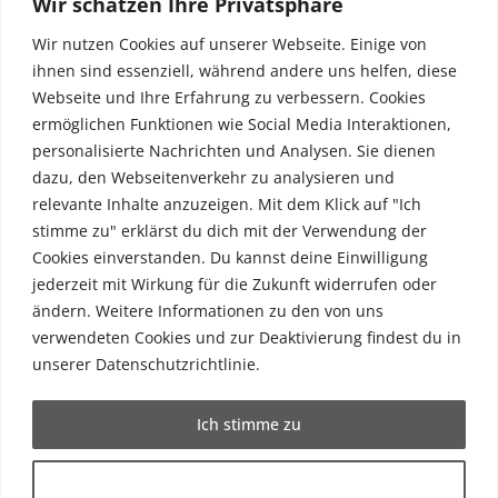
Wir schätzen Ihre Privatsphäre
FAQ
Wir nutzen Cookies auf unserer Webseite. Einige von
Kontakt
ihnen sind essenziell, während andere uns helfen, diese
Webseite und Ihre Erfahrung zu verbessern. Cookies
ermöglichen Funktionen wie Social Media Interaktionen,
Social
personalisierte Nachrichten und Analysen. Sie dienen
dazu, den Webseitenverkehr zu analysieren und
relevante Inhalte anzuzeigen. Mit dem Klick auf "Ich
stimme zu" erklärst du dich mit der Verwendung der
Cookies einverstanden. Du kannst deine Einwilligung
jederzeit mit Wirkung für die Zukunft widerrufen oder
© Copyright Satoom 2005–2026 · TAT-Lizenz
ändern. Weitere Informationen zu den von uns
34/03011
verwendeten Cookies und zur Deaktivierung findest du in
unserer Datenschutzrichtlinie.
Impressum
·
Datenschutz
·
AGB
Ich stimme zu
Anpassen