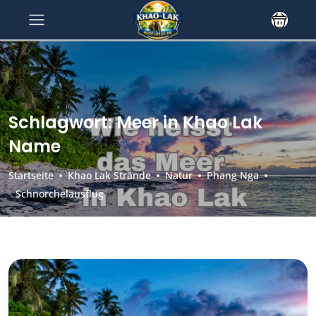
Schlagwort:
Meer in Khao Lak
Name
Startseite
Khao Lak Strände
Natur
Phang Nga
Schnorchelausflug