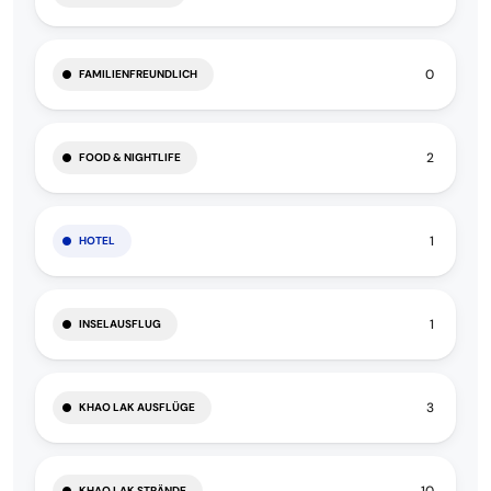
0
FAMILIENFREUNDLICH
2
FOOD & NIGHTLIFE
1
HOTEL
1
INSELAUSFLUG
3
KHAO LAK AUSFLÜGE
10
KHAO LAK STRÄNDE