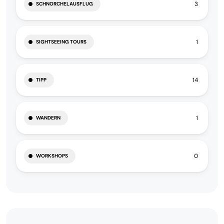
3
SCHNORCHELAUSFLUG
1
SIGHTSEEING TOURS
14
TIPP
1
WANDERN
0
WORKSHOPS