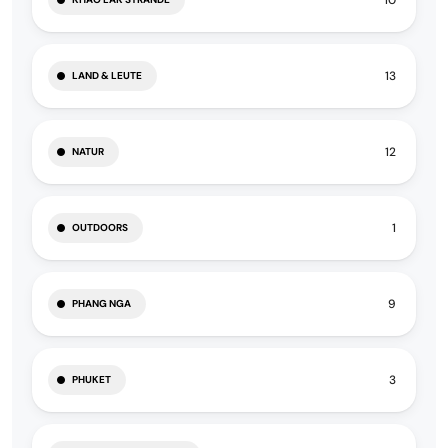
13
LAND & LEUTE
12
NATUR
1
OUTDOORS
9
PHANG NGA
3
PHUKET