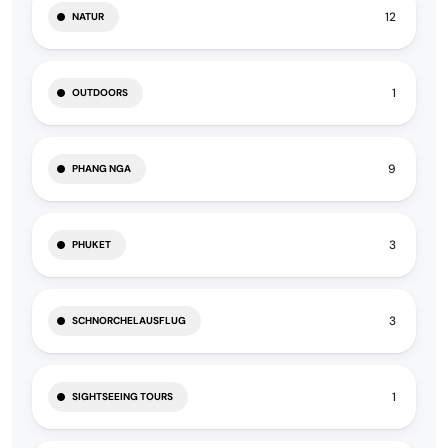
12
NATUR
1
OUTDOORS
9
PHANG NGA
3
PHUKET
3
SCHNORCHELAUSFLUG
1
SIGHTSEEING TOURS