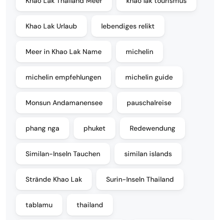
Khao Lak Thailand Meer
khao lak tourismus
Khao Lak Urlaub
lebendiges relikt
Meer in Khao Lak Name
michelin
michelin empfehlungen
michelin guide
Monsun Andamanensee
pauschalreise
phang nga
phuket
Redewendung
Similan-Inseln Tauchen
similan islands
Strände Khao Lak
Surin-Inseln Thailand
tablamu
thailand