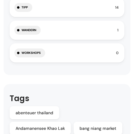
14
TIPP
1
WANDERN
0
WORKSHOPS
Tags
abenteuer thailand
Andamanensee Khao Lak
bang niang market