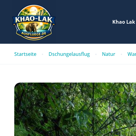
Khao Lak
Startseite
Dschungelausflug
Natur
Wa