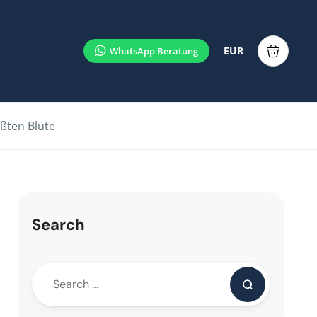
EUR
ößten Blüte
Search