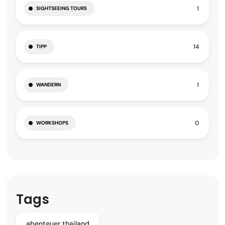
1
SIGHTSEEING TOURS
14
TIPP
1
WANDERN
0
WORKSHOPS
Tags
abenteuer thailand