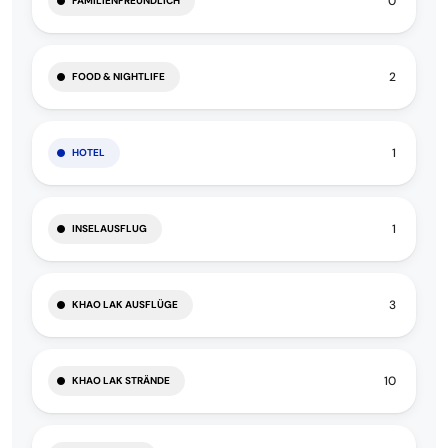
0
FAMILIENFREUNDLICH
2
FOOD & NIGHTLIFE
1
HOTEL
1
INSELAUSFLUG
3
KHAO LAK AUSFLÜGE
10
KHAO LAK STRÄNDE