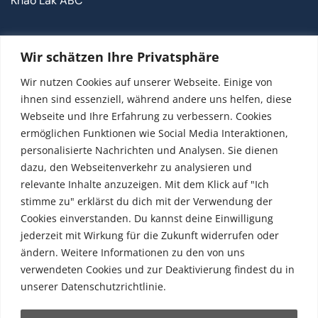
Khao Lak ABC
Kontakt
Wir schätzen Ihre Privatsphäre
FAQ
Wir nutzen Cookies auf unserer Webseite. Einige von
Kontakt
ihnen sind essenziell, während andere uns helfen, diese
Webseite und Ihre Erfahrung zu verbessern. Cookies
ermöglichen Funktionen wie Social Media Interaktionen,
Social
personalisierte Nachrichten und Analysen. Sie dienen
dazu, den Webseitenverkehr zu analysieren und
relevante Inhalte anzuzeigen. Mit dem Klick auf "Ich
stimme zu" erklärst du dich mit der Verwendung der
Cookies einverstanden. Du kannst deine Einwilligung
jederzeit mit Wirkung für die Zukunft widerrufen oder
© Copyright Satoom 2005–2026 · TAT-Lizenz
ändern. Weitere Informationen zu den von uns
34/03011
verwendeten Cookies und zur Deaktivierung findest du in
unserer Datenschutzrichtlinie.
Impressum
·
Datenschutz
·
AGB