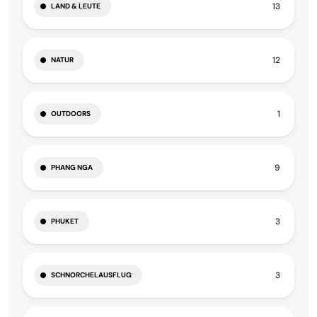
13
LAND & LEUTE
12
NATUR
1
OUTDOORS
9
PHANG NGA
3
PHUKET
3
SCHNORCHELAUSFLUG