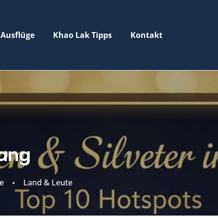
 Ausflüge
Khao Lak Tipps
Kontakt
ang
e
Land & Leute