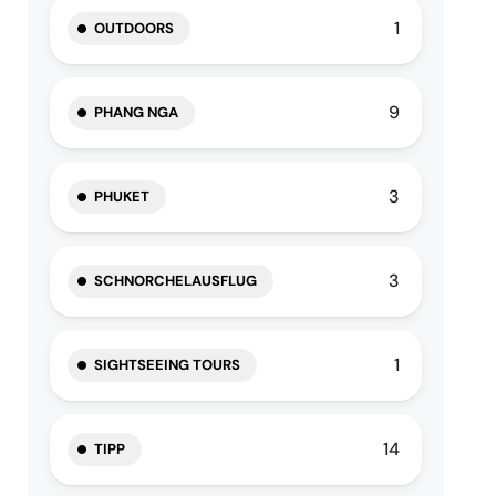
1
OUTDOORS
9
PHANG NGA
3
PHUKET
3
SCHNORCHELAUSFLUG
1
SIGHTSEEING TOURS
14
TIPP