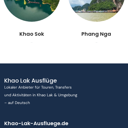
Khao Sok
Phang Nga
2 Aktivitäten
3 Aktivitäten
Khao Lak Ausflüge
Lokaler Anbieter für Touren, Transfers
und Aktivitäten in Khao Lak & Umgebung
– auf Deutsch
Khao-Lak-Ausfluege.de